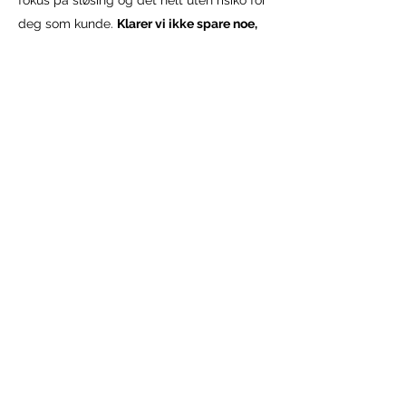
fokus på sløsing og det helt uten risiko for
deg som kunde.
Klarer vi ikke spare noe,
slipper du å betale.
Helt enkelt.
Syns du konsulenter er lite konkrete? Da
bør du prøve oss her!
Smarte borettslag
Borettslag er gjerne styrt av personer som
har et brennende ønske om å gjøre sitt
eget borettslag til verdens beste. Det
betyr ikke at de nødvendigvis har den
erfaringen eller kunnskapen som kreves
for å løse komplekse problemstillinger. Ei
heller tid til dette da man normalt har
andre ting man også skulle ha gjort i løpet